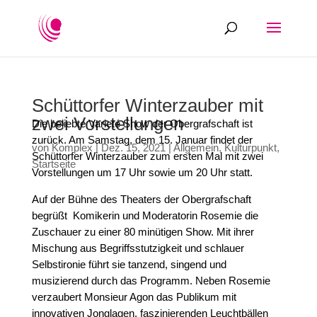
Schüttorfer Winterzauber mit
zwei Vorstellungen
Die beliebte Varieté Show der Obergrafschaft ist
zurück. Am Samstag, dem 15. Januar findet der
von
Komplex
|
Dez. 15, 2021
|
Allgemein
,
Kulturpunkt
,
Schüttorfer Winterzauber zum ersten Mal mit zwei
Startseite
Vorstellungen um 17 Uhr sowie um 20 Uhr statt.
Auf der Bühne des Theaters der Obergrafschaft
begrüßt Komikerin und Moderatorin Rosemie die
Zuschauer zu einer 80 minütigen Show. Mit ihrer
Mischung aus Begriffsstutzigkeit und schlauer
Selbstironie führt sie tanzend, singend und
musizierend durch das Programm. Neben Rosemie
verzaubert Monsieur Agon das Publikum mit
innovativen Jonglagen, faszinierenden Leuchtbällen