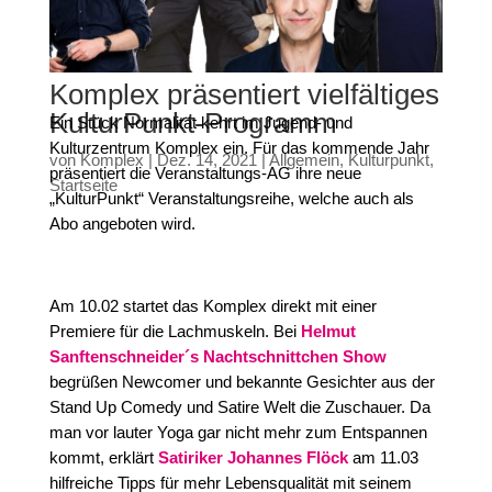
Komplex präsentiert vielfältiges
KulturPunkt-Programm
Ein Stück Normalität kehrt im Jugend- und
Kulturzentrum Komplex ein. Für das kommende Jahr
von
Komplex
|
Dez. 14, 2021
|
Allgemein
,
Kulturpunkt
,
präsentiert die Veranstaltungs-AG ihre neue
Startseite
„KulturPunkt“ Veranstaltungsreihe, welche auch als
Abo angeboten wird.
Am 10.02 startet das Komplex direkt mit einer
Premiere für die Lachmuskeln. Bei
Helmut
Sanftenschneider´s Nachtschnittchen Show
begrüßen Newcomer und bekannte Gesichter aus der
Stand Up Comedy und Satire Welt die Zuschauer. Da
man vor lauter Yoga gar nicht mehr zum Entspannen
kommt, erklärt
Satiriker Johannes Flöck
am 11.03
hilfreiche Tipps für mehr Lebensqualität mit seinem