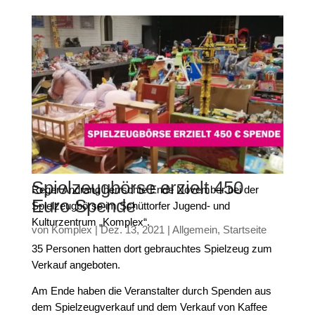
Spielzeugbörse erzielt 450
Reger Andrang herrschte Ende November bei der
Euro Spende
Spielzeugbörse im Schüttorfer Jugend- und
Kulturzentrum „Komplex“.
von
Komplex
|
Dez. 13, 2021
|
Allgemein
,
Startseite
35 Personen hatten dort gebrauchtes Spielzeug zum
Verkauf angeboten.
Am Ende haben die Veranstalter durch Spenden aus
dem Spielzeugverkauf und dem Verkauf von Kaffee