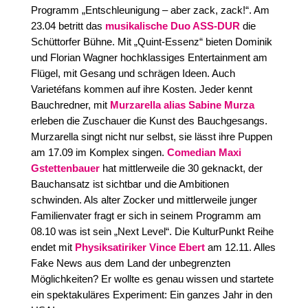
Programm „Entschleunigung – aber zack, zack!“. Am
23.04 betritt das
musikalische Duo ASS-DUR
die
Schüttorfer Bühne. Mit „Quint-Essenz“ bieten Dominik
und Florian Wagner hochklassiges Entertainment am
Flügel, mit Gesang und schrägen Ideen. Auch
Varietéfans kommen auf ihre Kosten. Jeder kennt
Bauchredner, mit
Murzarella alias Sabine Murza
erleben die Zuschauer die Kunst des Bauchgesangs.
Murzarella singt nicht nur selbst, sie lässt ihre Puppen
am 17.09 im Komplex singen.
Comedian Maxi
Gstettenbauer
hat mittlerweile die 30 geknackt, der
Bauchansatz ist sichtbar und die Ambitionen
schwinden. Als alter Zocker und mittlerweile junger
Familienvater fragt er sich in seinem Programm am
08.10 was ist sein „Next Level“. Die KulturPunkt Reihe
endet mit
Physiksatiriker Vince Ebert
am 12.11. Alles
Fake News aus dem Land der unbegrenzten
Möglichkeiten? Er wollte es genau wissen und startete
ein spektakuläres Experiment: Ein ganzes Jahr in den