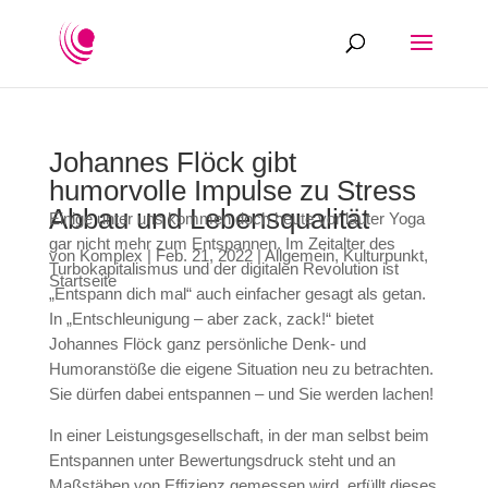
Johannes Flöck gibt
humorvolle Impulse zu Stress
Abbau und Lebensqualität
Einige unter uns kommen doch heute vor lauter Yoga
gar nicht mehr zum Entspannen. Im Zeitalter des
von
Komplex
|
Feb. 21, 2022
|
Allgemein
,
Kulturpunkt
,
Turbokapitalismus und der digitalen Revolution ist
Startseite
„Entspann dich mal“ auch einfacher gesagt als getan.
In „Entschleunigung – aber zack, zack!“ bietet
Johannes Flöck ganz persönliche Denk- und
Humoranstöße die eigene Situation neu zu betrachten.
Sie dürfen dabei entspannen – und Sie werden lachen!
In einer Leistungsgesellschaft, in der man selbst beim
Entspannen unter Bewertungsdruck steht und an
Maßstäben von Effizienz gemessen wird, erfüllt dieses