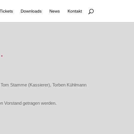
Tickets
Downloads
News
Kontakt
r), Tom Stamme (Kassierer), Torben Kühlmann
en Vorstand getragen werden.