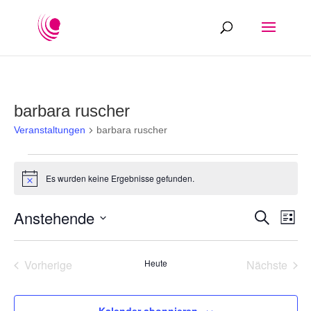
barbara ruscher
Veranstaltungen
barbara ruscher
Veranstaltungen
Es wurden keine Ergebnisse gefunden.
Hinweis
Veranst
Ver
Anstehende
Suche
Liste
Ans
Suche
Datum
Nav
und
wählen.
Vorherige
Heute
Nächste
Ansicht
Veranstaltungen
Veransta
Navigat