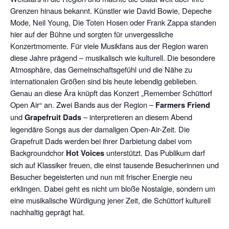
Grenzen hinaus bekannt. Künstler wie
David Bowie
,
Depeche
Mode
,
Neil Young
,
Die Toten Hosen
oder
Frank Zappa
standen
hier auf der Bühne und sorgten für unvergessliche
Konzertmomente. Für viele Musikfans aus der Region waren
diese Jahre prägend – musikalisch wie kulturell. Die besondere
Atmosphäre, das Gemeinschaftsgefühl und die Nähe zu
internationalen Größen sind bis heute lebendig geblieben.
Genau an diese Ära knüpft das Konzert „Remember Schüttorf
Open Air“ an. Zwei Bands aus der Region –
Farmers Friend
und
Grapefruit Dads
– interpretieren an diesem Abend
legendäre Songs aus der damaligen Open-Air-Zeit. Die
Grapefruit Dads werden bei ihrer Darbietung dabei vom
Backgroundchor
Hot Voices
unterstützt. Das Publikum darf
sich auf Klassiker freuen, die einst tausende Besucherinnen und
Besucher begeisterten und nun mit frischer Energie neu
erklingen. Dabei geht es nicht um bloße Nostalgie, sondern um
eine musikalische Würdigung jener Zeit, die Schüttorf kulturell
nachhaltig geprägt hat.